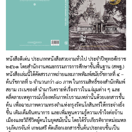
หนังสือดีเด่น ประเภทหนังสือสวยงามทั่วไป ประจำปีพุทธศักราช
๒๕๖๑ โดยสำนักงานคณะกรรมการการศึกษาขั้นพื้นฐาน (สพฐ.)
หนังสือเล่มนี้ได้คัดสรรภาพถ่ายและภาพพิมพ์สมัยรัชกาลที่ ๔ –
ต้นรัชกาลที่ ๖ จำนวนกว่า ๘๐ ภาพ ในกรรมสิทธิ์ของสำนักพิมพ์
สยาม เรเนซองส์ นำมาวิเคราะห์เรื่องราวในแง่มุมต่าง ๆ และ
คลี่คลายเหตุการณ์เบื้องหลังภาพโบราณเหล่านั้นด้วยเอกสารชั้น
ต้น เพื่อฉายภาพความทรงจำแห่งกรุงรัตนโกสินทร์ให้กระจ่างยิ่ง
ขึ้น เติมเต็มจินตนาการ และเพิ่มพูนความรู้ความเข้าใจต่อบ้าน
เมืองและวิถีชีวิตผู้คนในยุคสมัยนั้น โดยได้รับเกียรติจากหม่อมหล
วงภัคภรจันท์ เกษมศรี คัดเลือกเอกสารชั้นต้นประกอบขึ้นเป็น