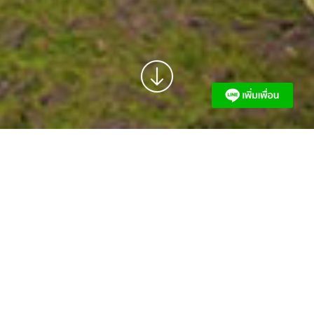
อนุรักษ์งานศิลปะและของสะสม
จากประสบการณ์ด้านงานอนุรักษ์ของ
“สยาม เรเนซองส์”
การันตีด้วยรางวัลอาคารอนุรักษ์ศิลปสถาปัตยกรรมดีเด่น ประจำ
ปี ๒๕๕๘ จากสมาคมสถาปนิกสยามในพระบรมราชูปถัมป์ ใน
การดำเนินงานอนุรักษ์สถาปัตยกรรม ตกแต่ง และจัดแสดง