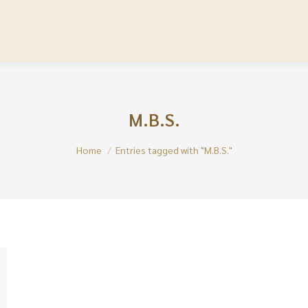
M.B.S.
You are here:
Home
Entries tagged with "M.B.S."