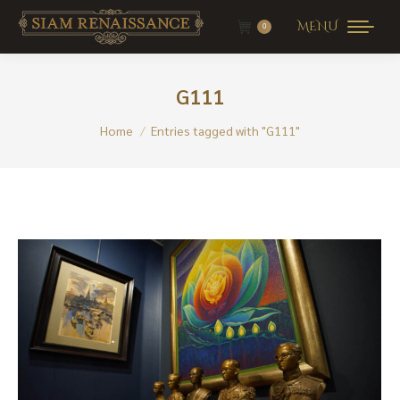
MENU
0
G111
You are here:
Home
Entries tagged with "G111"