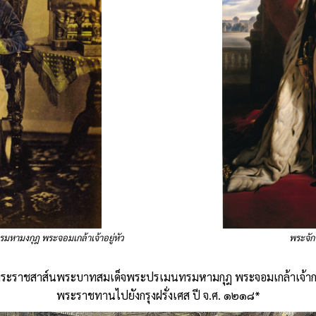
พระจัก
หามงกุฎ พระจอมเกล้าเจ้าอยู่หัว
ระราชสาส์นพระบาทสมเด็จพระปรเมนทรมหามกุฎ พระจอมเกล้าเจ้าก
พระราชทานไปยังกรุงฝรั่งเศส ปี จ.ศ. ๑๒๑๘*