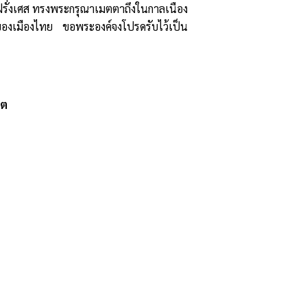
รุงฝรั่งเศส ทรงพระกรุณาเมตตาถึงในกาลเนือง
ป็นของเมืองไทย ขอพระองค์จงโปรดรับไว้เป็น
ูต