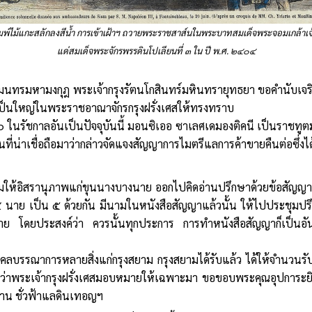
พ์ไม้แกะสลักลงสีน้ำ การเข้าเฝ้าฯ ถวายพระราชสาส์นในพระบาทสมเด็จพระจอมเกล้าเจ้า
แด่สมเด็จพระจักรพรรดินโปเลียนที่ ๓ ใน ปี พ.ศ. ๒๔๐๔
ทรมหามงกุฎ พระเจ้ากรุงรัตนโกสินทร์มหินทรายุทธยา ขอคำนับเจร
าเป็นใหญ่ในพระราชอาณาจักรกรุงฝรั่งเศสให้ทรงทราบ
 ๖ ในรัชกาลอันเป็นปัจจุบันนี้ มอนซิเออ ซาเลศเดมองติคนี เป็นราชทูต
ที่น่าเชื่อถือมาว่ากล่าวจัดแจงสัญญาการไมตรีแลการค้าขายคืนต่อซึ่ง
ามให้อิสรานุภาพแก่ขุนนางบางนาย ออกไปคิดอ่านปรึกษาด้วยข้อสัญญา 
 นาย เป็น ๕ ด้วยกัน มีนามในหนังสือสัญญาแล้วนั้น ให้ไปประชุมปรึกษ
่าย โดยประสงค์ว่า ควรนั้นทุกประการ การทำหนังสือสัญญาก็เป็น
มงคลบรรณาการหลายสิ่งแก่กรุงสยาม กรุงสยามได้รับแล้ว ได้ให้จำนวนร
ความว่าพระเจ้ากรุงฝรั่งเศสมอบหมายให้เฉพาะมา ขอขอบพระคุณอุปการะย
าน ชั่วฟ้าแลดินเทอญฯ