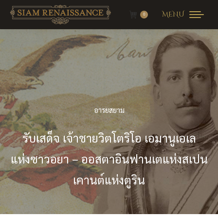
MENU
0
อารยสยาม
รับเสด็จ เจ้าชายวิตโตริโอ เอมานูเอเล
แห่งซาวอยา – ออสตาอินฟานเตแห่งสเปน
เคานต์แห่งตูริน