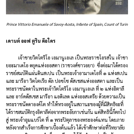
Prince Vittorio Emanuele of Savoy-Aosta, Infante of Spain, Count of Turin
เคานต์ ออฟ ตูริน คือใคร
เจ้าชายวิตโตริโอ เอมานูเอเล เป็นพระราชโอรสใน เจ้าชา
ยอะมาเดโอ ดยุคแห่งออสตา (ราชวงศ์ซาวอยา) ซึ่งต่อมาได้ครอง
ราชย์สมบัติแผ่นดินสเปน เป็นพระเจ้าอามาเดโอที่ ๑ แห่งสเปน
และ มารีอา วิตโตเรีย ดัล ปอซโซ ดัสเชสแห่งออสตา และเป็น
พระราชนัดดาในพระเจ้าวิตโตริโอ เอมานูเอเล ที่ ๒ แห่งอิตาลี
และ อาร์คดัสเชส มารีอา แอดิเลด แห่งออสเตรีย ด้วยความเป็น
พระราชนัดดาองค์โต ทำให้ทรงอยู่ในสถานะของผู้ที่มีสิทธิจะที่
ได้ราชสมบัติกรุงอิตาลีต่อจากพระอัยกาเช่นกัน แต่สิทธินี้ก็ตกไป
สู่ พระเจ้าอุมแบร์โต ที่ ๑ พระปิตุลาของพระองค์แทน โดยภาย
หลังจากสำเร็จการศึกษาเบื้องต้นแล้ว ได้เข้าศึกษาต่อที่วิทยาลัย