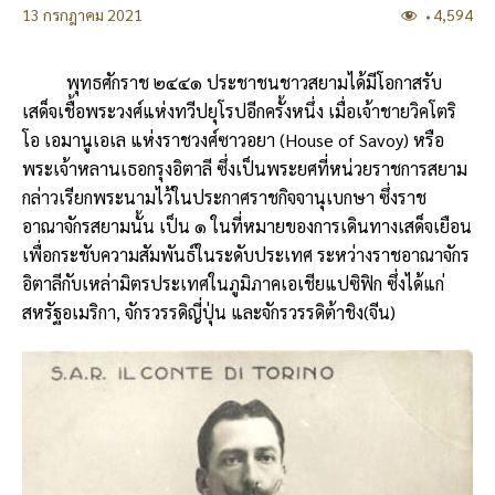
13 กรกฎาคม 2021
4,594
พุทธศักราช ๒๔๔๑ ประชาชนชาวสยามได้มีโอกาสรับ
เสด็จเชื้อพระวงศ์แห่งทวีปยุโรปอีกครั้งหนึ่ง เมื่อเจ้าชายวิคโตริ
โอ เอมานูเอเล แห่งราชวงศ์ซาวอยา (House of Savoy) หรือ
พระเจ้าหลานเธอกรุงอิตาลี ซึ่งเป็นพระยศที่หน่วยราชการสยาม
กล่าวเรียกพระนามไว้ในประกาศราชกิจจานุเบกษา ซึ่งราช
อาณาจักรสยามนั้น เป็น ๑ ในที่หมายของการเดินทางเสด็จเยือน
เพื่อกระชับความสัมพันธ์ในระดับประเทศ ระหว่างราชอาณาจักร
อิตาลีกับเหล่ามิตรประเทศในภูมิภาคเอเชียแปซิฟิก ซึ่งได้แก่
สหรัฐอเมริกา, จักรวรรดิญี่ปุ่น และจักรวรรดิต้าชิง(จีน)