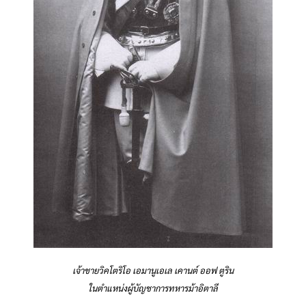
เจ้าชายวิคโตริโอ เอมานูเอเล เคานต์ ออฟ ตูริน
ในตำแหน่งผู้บัญชาการทหารม้าอิตาลี