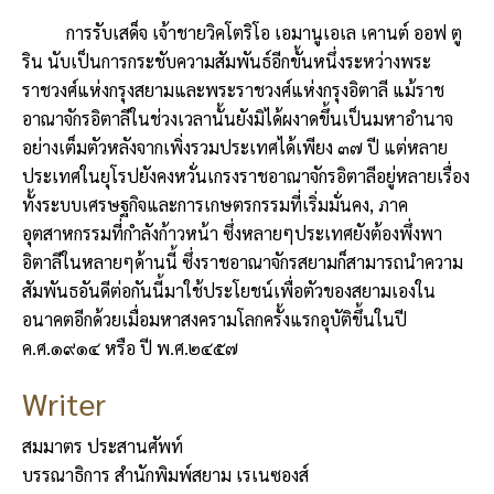
การรับเสด็จ เจ้าชายวิคโตริโอ เอมานูเอเล เคานต์ ออฟ ตู
ริน นับเป็นการกระชับความสัมพันธ์อีกขั้นหนึ่งระหว่างพระ
ราชวงศ์แห่งกรุงสยามและพระราชวงศ์แห่งกรุงอิตาลี แม้ราช
อาณาจักรอิตาลีในช่วงเวลานั้นยังมิได้ผงาดขึ้นเป็นมหาอำนาจ
อย่างเต็มตัวหลังจากเพิ่งรวมประเทศได้เพียง ๓๗ ปี แต่หลาย
ประเทศในยุโรปยังคงหวั่นเกรงราชอาณาจักรอิตาลีอยู่หลายเรื่อง
ทั้งระบบเศรษฐกิจและการเกษตรกรรมที่เริ่มมั่นคง, ภาค
อุตสาหกรรมที่กำลังก้าวหน้า ซึ่งหลายๆประเทศยังต้องพึ่งพา
อิตาลีในหลายๆด้านนี้ ซึ่งราชอาณาจักรสยามก็สามารถนำความ
สัมพันธอันดีต่อกันนี้มาใช้ประโยชน์เพื่อตัวของสยามเองใน
อนาคตอีกด้วยเมื่อมหาสงครามโลกครั้งแรกอุบัติขึ้นในปี
ค.ศ.๑๙๑๔ หรือ ปี พ.ศ.๒๔๕๗
Writer
สมมาตร ประสานศัพท์
บรรณาธิการ สำนักพิมพ์สยาม เรเนซองส์