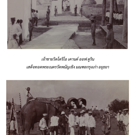
เจ้าชายวิตโตริโอ เคานต์ ออฟ ตูริน
เสด็จทอดพระเนตรวัดพนัญเชิง มณฑลกรุงเก่า อยุธยา