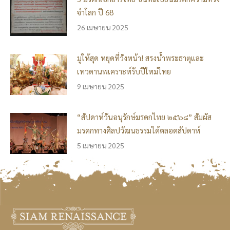
จำโลก ปี 68
26 เมษายน 2025
มูให้สุด หยุดที่วังหน้า! สรงน้ำพระธาตุและ
เทวดานพเคราะห์รับปีใหม่ไทย
9 เมษายน 2025
“สัปดาห์วันอนุรักษ์มรดกไทย ๒๕๖๘” สัมผัส
มรดกทางศิลปวัฒนธรรมได้ตลอดสัปดาห์
5 เมษายน 2025