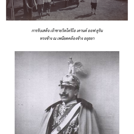
การรับเสด็จ เจ้าชายวิตโตริโอ เคานต์ ออฟ ตูริน
ทรงช้าง ณ เพนียดคล้องช้าง อยุธยา