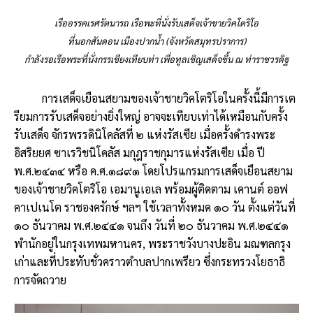
เรืออรรคเรศรัตนารถ เรือพะที่นั่งรับเสด็จเจ้าชายวิคโตริโอ
ที่นอกสันดอน เมืองปากน้ำ (จังหวัดสมุทรปราการ)
กำลังรอเรือพระที่นั่งกรรเชียงเทียบท่า เพื่อทูลเชิญเสด็จขึ้น ณ ท่าราชวรดิฐ
การเสด็จเยือนสยามของเจ้าชายวิคโตริโอในครั้งนี้มีการเต
รียมการรับเสด็จอย่างยิ่งใหญ่ อาจจะเทียบเท่าได้เหมือนกับครั้ง
รับเสด็จ จักรพรรดินิโคลัสที่ ๒ แห่งรัสเซีย เมื่อครั้งดำรงพระ
อิสริยยศ ซาเรวิชนิโคลัส มกุฎราชกุมารแห่งรัสเซีย เมื่อ ปี
พ.ศ.๒๔๓๔ หรือ ค.ศ.๑๘๙๑ โดยโปรแกรมการเสด็จเยือนสยาม
ของเจ้าชายวิคโตริโอ เอมานูเอเล พร้อมผู้ติดตาม เคานต์ ออฟ
คาเปเนโต ราชองครักษ์ ฯลฯ ใช้เวลาทั้งหมด ๑๐ วัน ตั้งแต่วันที่
๑๐ ธันวาคม พ.ศ.๒๔๔๑ จนถึง วันที่ ๒๐ ธันวาคม พ.ศ.๒๔๔๑
พำนักอยู่ในกรุงเทพมหานคร, พระราชวังบางปะอิน มณฑลกรุง
เก่าและที่ประทับชั่วคราวตำบลปากเพรียว ซึ่งกระทรวงโยธาธิ
การจัดถวาย