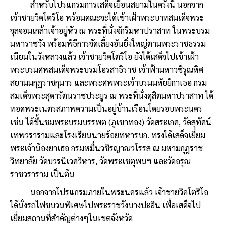
สำหรับโปรแกรมการเสด็จเยือนสยามในครั้งนี้ นอกจาก
เจ้าชายวิคโตริโอ พร้อมคณะจะได้เข้าเฝ้าพระบาทสมเด็จพระ
จุลจอมเกล้าเจ้าอยู่หัว ณ พระที่นั่งจักรีมหาปราสาท ในพระบรม
มหาราชวัง พร้อมพิธีการจัดเลี้ยงอันยิ่งใหญ่ตามพระราชธรรม
เนียมในวังหลวงแล้ว เจ้าชายวิคโตริโอ ยังได้เสด็จไปเข้าเฝ้า
พระบรมศพสมเด็จพระบรมโอรสาธิราช เจ้าฟ้ามหาวชิรุณหิศ
สยามมกุฎราชกุมาร และพระศพพระเจ้าบรมมหัยยิกาเธอ กรม
สมเด็จพระสุดารัตนราชประยูร ณ พระที่นั่งดุสิตมหาปราสาท ได้
ทอดพระเนตรสภาพความเป็นอยู่บ้านเรือนโดยรอบพระนคร
เช่น ได้ขึ้นชมพระบรมบรรพต (ภูเขาทอง) วัดสระเกศ, วัดสุทัศน์
เทพวรารามและโรงเรียนนายร้อยทหารบก. ทรงได้เสด็จเยี่ยม
พระเจ้าน้องยาเธอ กรมหมื่นวชิรญาณวโรรส ณ มหามกุฎราช
วิทยาลัย วัดบวรนิเวศวิหาร, วัดพระเชตุพนฯ และวัดอรุณ
ราชวราราม เป็นต้น
นอกจากโปรแกรมภายในพระนครแล้ว เจ้าชายวิคโตริโอ
ได้นั่งรถไฟขบวนพิเศษไปพระราชวังบางปะอิน เพื่อเสด็จไป
เยี่ยมสถานที่สำคัญต่างๆในเขตจังหวัด