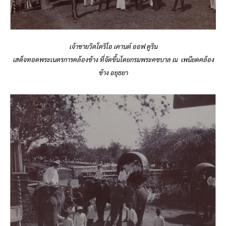
เจ้าชายวิตโตริโอ เคานต์ ออฟ ตูริน
เสด็จทอดพระเนตรการคล้องช้าง ที่จัดขึ้นโดยกรมพระคชบาล ณ เพนียดคล้อง
ช้าง อยุธยา