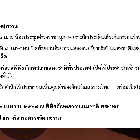
ือดสุพรรณ
๐ น.
ณ ห้องประชุมดำรงราชานุภาพ เจาะลึกประเด็นเกี่ยวกับการอนุร
ที่
๘ เมษายน
ปิดท้ายงานด้วยการแสดงดนตรีจากศิลปินแห่งชาติและ
คีต
สตร์และพิพิธภัณฑสถานแห่งชาติทั่วประเทศ
เปิดให้ประชาชนเข้าชมโด
ั่วถึง
ปลูกจิตสำนึกให้ประชาชนเห็นคุณค่าของศิลปวัฒนธรรมไทย พร้อมเปิดโอ
ี่ ๒ – ๘ เมษายน ๒๕๖๘ ณ พิพิธภัณฑสถานแห่งชาติ พระนคร
ปากร หรือกระทรวงวัฒนธรรม