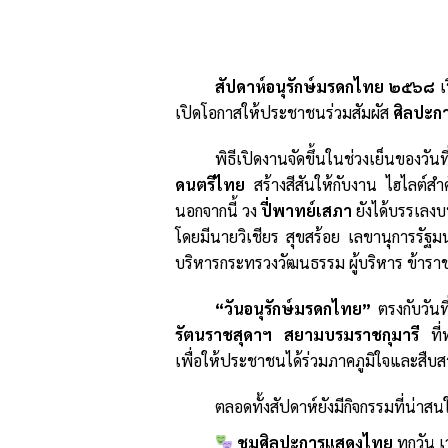
สัปดาห์อนุรักษ์มรดกไทย ๒๕๖๘
เ
เปิดโอกาสให้ประชาชนร่วมสัมผัส
ศิลปะก
พิธีเปิดงานจัดขึ้นในช่วงเย็นของวันท
ดนตรีไทย
สร้างสีสันให้กับงาน ไฮไลต์ส
นอกจากนี้ วง
ปี่พาทย์เสภา
ยังได้บรรเลง
โดยมีนายวิเชียร สุขสร้อย เลขานุการรัฐ
บริหารกระทรวงวัฒนธรรม ผู้บริหาร ข้ารา
“วันอนุรักษ์มรดกไทย”
ตรงกับวันท
รัตนราชสุดาฯ สยามบรมราชกุมารี
ที่
เพื่อให้ประชาชนได้ร่วมภาคภูมิใจและสื
ตลอดทั้งสัปดาห์ยังมีกิจกรรมที่น่าส
ชมศิลปะการแสดงไทย
ทุกวัน 