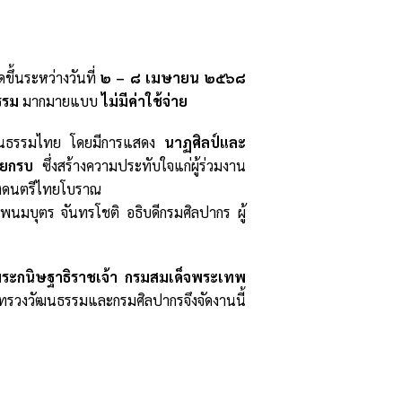
ขึ้นระหว่างวันที่
๒ – ๘ เมษายน ๒๕๖๘
รรม
มากมายแบบ
ไม่มีค่าใช้จ่าย
วัฒนธรรมไทย โดยมีการแสดง
นาฏศิลป์และ
 ยกรบ
ซึ่งสร้างความประทับใจแก่ผู้ร่วมงาน
องดนตรีไทยโบราณ
พนมบุตร จันทรโชติ อธิบดีกรมศิลปากร ผู้
พระกนิษฐาธิราชเจ้า กรมสมเด็จพระเทพ
รวงวัฒนธรรมและกรมศิลปากรจึงจัดงานนี้