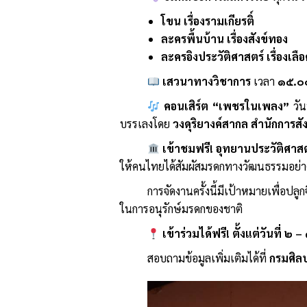
โขน เรื่องรามเกียรติ์
ละครพื้นบ้าน เรื่องสังข์ทอง
ละครอิงประวัติศาสตร์ เรื่องเล
เสวนาทางวิชาการ
เวลา
๑๕.๐
คอนเสิร์ต “เพชรในเพลง”
วัน
บรรเลงโดย
วงดุริยางค์สากล สำนักการสัง
เข้าชมฟรี! อุทยานประวัติศา
ให้คนไทยได้สัมผัสมรดกทางวัฒนธรรมอย่างท
การจัดงานครั้งนี้มีเป้าหมายเพื่อ
ในการอนุรักษ์มรดกของชาติ
เข้าร่วมได้ฟรี! ตั้งแต่วันท
สอบถามข้อมูลเพิ่มเติมได้ที่
กรมศิล