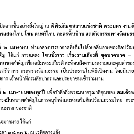
บทความพิเศษ
ปิดฉากขึ้นอย่างยิ่งใหญ่ ณ
พิพิธภัณฑสถานแห่งชาติ พระนคร
งานจัด
ารแสดงไทย โขน ดนตรีไทย ละครพื้นบ้าน และกิจกรรมทางวัฒนธ
ี่
๒ เมษายน
ท่ามกลางบรรยากาศที่เต็มไปด้วยกลิ่นอายของศิลป
ำคัญ ได้แก่ การแสดง
โขนนั่งราว เรื่องรามเกียรติ์ ชุดนาคบาศ –
บทเพลงสำคัญเพื่อเฉลิมพระเกียรติ สะท้อนถึงความงดงามและคุณค่าข
มนตรีว่าการ กระทรวงวัฒนธรรม เป็นประธานในพิธีเปิดงาน โดยมีนาย
ชการ เจ้าหน้าที่กรมศิลปากร และประชาชนเข้าร่วมงาน
ี่
๒ เมษายนของทุกปี
เพื่อรำลึกถึงพระมหากรุณาธิคุณของ
สมเด็จ
ทรงมีบทบาทสำคัญในการอนุรักษ์และส่งเสริมศิลปวัฒนธรรมไทย กระท
บสานมรดกของชาติ
นใจมากมาย ได้แก่
เวลา
๑๘.๐๐ น.
ณ เวทีกลางแจ้ง