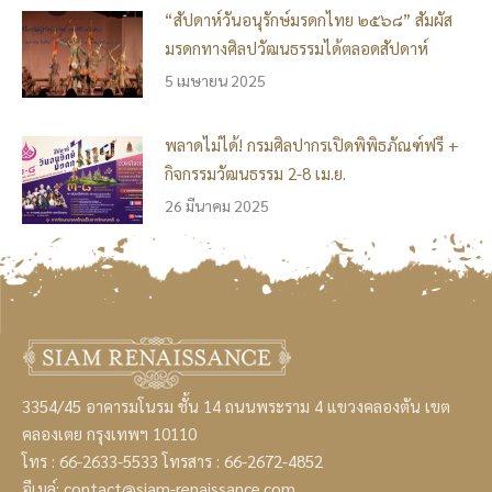
“สัปดาห์วันอนุรักษ์มรดกไทย ๒๕๖๘” สัมผัส
มรดกทางศิลปวัฒนธรรมได้ตลอดสัปดาห์
5 เมษายน 2025
พลาดไม่ได้! กรมศิลปากรเปิดพิพิธภัณฑ์ฟรี +
กิจกรรมวัฒนธรรม 2-8 เม.ย.
26 มีนาคม 2025
3354/45 อาคารมโนรม ชั้น 14 ถนนพระราม 4 แขวงคลองตัน เขต
คลองเตย กรุงเทพฯ 10110
โทร :
66-2633-5533
โทรสาร : 66-2672-4852
อีเมล์:
contact@siam-renaissance.com