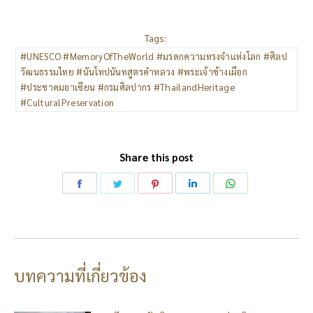
Tags:
#UNESCO #MemoryOfTheWorld #มรดกความทรงจำแห่งโลก #ศิลป
วัฒนธรรมไทย #นันโทปนันทสูตรคำหลวง #พระเจ้าช้างเผือก
#ประชาคมอาเซียน #กรมศิลปากร #ThailandHeritage
#CulturalPreservation
Share this post
Share
Share
Share
Share
Share
on
on
on
on
on
Facebook
Twitter
Pinterest
LinkedIn
WhatsApp
บทความที่เกี่ยวข้อง