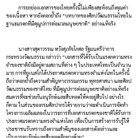
การยกย่องเอกสารของไทยครั้งนี้ไม่เพียงสะท้อนถึงคุณค่า
ของเนื้อหา หากยังตอกย้ำถึง “บทบาทของศิลปวัฒนธรรมไทยใน
ฐานะมรดกที่มีคุณูปการต่อมวลมนุษยชาติ” อย่างแท้จริง
นางสาวสุดาวรรณ หวังศุภกิจโกศล รัฐมนตรีว่าการ
กระทรวงวัฒนธรรม กล่าวว่า “เอกสารที่ได้รับเป็นมรดกความทรง
จำของชาติยังมีอยู่ตามสถานที่ต่าง ๆ ในประเทศไทยเป็นจำนวน
มาก การที่ยูเนสโกได้ประกาศมรดกความทรงจำแห่งโลกในครั้งนี้
ถือว่าตอกย้ำถึงความสำคัญทางวรรณกรรม พุทธศาสนา และศิลป
วัฒนธรรมของชาติไทย ที่มีคุณูปการต่อมนุษยชาติอย่างแท้จริง
สมควรที่จะช่วยกันอนุรักษ์และสืบทอดให้คงอยู่สืบไป อย่างไร
ก็ตาม ในส่วนของกรมศิลปากรได้รายงานว่าจะดำเนินการจัดทำ
โครงการเฉลิมฉลองในวาระการที่เอกสารมรดกของชาติได้รับการ
ประกาศมรดกความทรงจำแห่งโลก เพื่อเป็นการสร้างการรับรู้ให้
ประชาชนรับทราบถึงความสำคัญของเอกสารดังกล่าวและ
เป็นการอนุรักษ์และสืบทอดอีกทางด้วย”