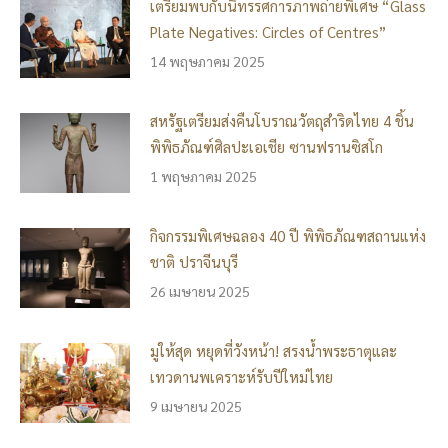
เตรียมพบกับนิทรรศการภาพถ่ายพิเศษ “Glass
Plate Negatives: Circles of Centres”
14 พฤษภาคม 2025
สหรัฐเตรียมส่งคืนโบราณวัตถุสำริดไทย 4 ชิ้น
พิพิธภัณฑ์ศิลปะเอเชีย ซานฟรานซิสโก
1 พฤษภาคม 2025
กิจกรรมพิเศษฉลอง 40 ปี พิพิธภัณฑสถานแห่ง
ชาติ ปราจีนบุรี
26 เมษายน 2025
มูให้สุด หยุดที่วังหน้า! สรงน้ำพระธาตุและ
เทวดานพเคราะห์รับปีใหม่ไทย
9 เมษายน 2025