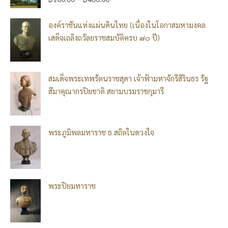
องค์ราชันแห่งแผ่นดินไทย (เนื่องในโอกาสมหามงคล
เสด็จเถลิงถวัลยราชสมบัติครบ ๗๐ ปี)
สมเด็จพระเทพรัตนราชสุดา เจ้าฟ้ามหาจักรีสิรินธร รัฐ
สีมาคุณากรปิยชาติ สยามบรมราชกุมารี
พระภูมิพลมหาราช ธ สถิตในดวงใจ
พระปิยมหาราช