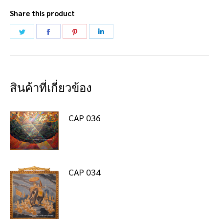
Share this product
Share
Share
Share
Share
on
on
on
on
Twitter
Facebook
Pinterest
LinkedIn
สินค้าที่เกี่ยวข้อง
CAP 036
CAP 034