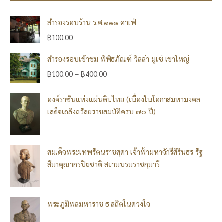
สำรองรอบร้าน ร.ศ.๑๑๑ คาเฟ่
฿
100.00
สำรองรอบเข้าชม พิพิธภัณฑ์ วิลล่า มูเซ่ เขาใหญ่
฿
100.00
–
฿
400.00
องค์ราชันแห่งแผ่นดินไทย (เนื่องในโอกาสมหามงคล
เสด็จเถลิงถวัลยราชสมบัติครบ ๗๐ ปี)
สมเด็จพระเทพรัตนราชสุดา เจ้าฟ้ามหาจักรีสิรินธร รัฐ
สีมาคุณากรปิยชาติ สยามบรมราชกุมารี
พระภูมิพลมหาราช ธ สถิตในดวงใจ