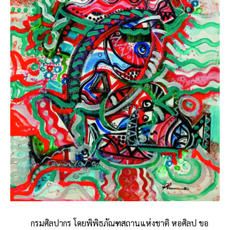
กรมศิลปากร โดยพิพิธภัณฑสถานแห่งชาติ หอศิลป ขอ