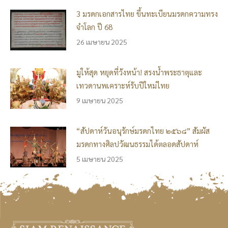
3 มรดกเอกสารไทย ขึ้นทะเบียนมรดกความทรง
จำโลก ปี 68
26 เมษายน 2025
มูให้สุด หยุดที่วังหน้า! สรงน้ำพระธาตุและ
เทวดานพเคราะห์รับปีใหม่ไทย
9 เมษายน 2025
“สัปดาห์วันอนุรักษ์มรดกไทย ๒๕๖๘” สัมผัส
มรดกทางศิลปวัฒนธรรมได้ตลอดสัปดาห์
5 เมษายน 2025