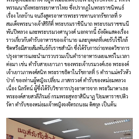
พรรณนาถึงพระกระยาหารไทย ซึ่งปรากฎในพระราชนิพนธ์
เรื่อง ไกลบ้าน จนถึงสูตรอาหารพระราชทานจากรัชกาลที่ 9
สมเด็จพระนางเจ้าสิริกิติ์ พระบรมราชินีนาถ พระบรมราชชนนี
พันปีหลวง และพระบรมวงศานุวงศ์ นอกจากนี้ ยังจัดแสดงเรื่อง
ราวเกี่ยวกับตำรับอาหารของเจ้านาย และบุคคลที่เคยรับใช้ใกล้
ชิดหรือมีสายสัมพันธ์กับราชสำนัก ซึ่งได้รับการถ่ายทอดวิชาการ
ปรุงอาหารและนำมารวบรวมเป็นตำราอาหารเผยแพร่ในเวลา
ต่อมา เช่น ตำรับสายเยาวภา ของพระเจ้าบรมวงศ์เธอ พระองค์
เจ้าเยาวภาพงศ์สนิท พระราชธิดาในรัชกาลที่ 5 ตำราแม่ครัวหัว
ป่าก์ ของท่านผู้หญิงเปลี่ยน ภาสกรวงศ์ ตำรับของหม่อมหลวง
เนื่อง นิลรัตน์ ผู้ซึ่งได้รับวิชาการปรุงอาหารจาก พระวิมาดาเธอ
พระองค์สายสวลีภิรมย์ กรมพระสุทธาสินีนาฏ ปิยมหาราชปดิว
รัดา ตำรับของหม่อมเจ้าหญิงจงจิตรถนอม ดิศกุล เป็นต้น