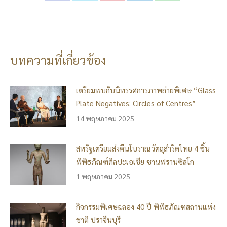
on
on
on
on
on
Facebook
Twitter
Pinterest
LinkedIn
WhatsApp
บทความที่เกี่ยวข้อง
เตรียมพบกับนิทรรศการภาพถ่ายพิเศษ “Glass
Plate Negatives: Circles of Centres”
14 พฤษภาคม 2025
สหรัฐเตรียมส่งคืนโบราณวัตถุสำริดไทย 4 ชิ้น
พิพิธภัณฑ์ศิลปะเอเชีย ซานฟรานซิสโก
1 พฤษภาคม 2025
กิจกรรมพิเศษฉลอง 40 ปี พิพิธภัณฑสถานแห่ง
ชาติ ปราจีนบุรี