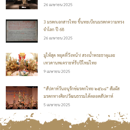
26 เมษายน 2025
3 มรดกเอกสารไทย ขึ้นทะเบียนมรดกความทรง
จำโลก ปี 68
26 เมษายน 2025
มูให้สุด หยุดที่วังหน้า! สรงน้ำพระธาตุและ
เทวดานพเคราะห์รับปีใหม่ไทย
9 เมษายน 2025
“สัปดาห์วันอนุรักษ์มรดกไทย ๒๕๖๘” สัมผัส
มรดกทางศิลปวัฒนธรรมได้ตลอดสัปดาห์
5 เมษายน 2025