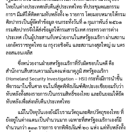
ไทยในต่างประเทศกลับคืนสู่ประเทศไทย ที่ประชุมคณะกรรม
การฯ มีมติให้ติดตามทับหลังทั้ง ๒ รายการ โดยมอบหมายให้กรม
ศิลปากรเป็นผู้จัดทำข้อมูล จนกระทั่งวันที่ ๑ กุมภาพันธ์ ๒๕๖๑
กรมศิลปากรจึงได้ส่งข้อมูลให้กรมสารนิเทศ กระทรวงการต่าง
ประเทศ เป็นผู้ประสานกับหน่วยงานในสหรัฐอเมริกา ผ่านสถาน
เอกอัครราชทูตไทย ณ กรุงวอชิงตัน และสถานกงสุลใหญ่ ณ นคร
ลอสแอนเจลิส
ซึ่งหน่วยงานฝ่ายสหรัฐอเมริกาที่รับผิดชอบในคดี คือ
สำนักงานสืบสวนความมั่นคงแห่งมาตุภูมิ สหรัฐอเมริกา
(Homeland Security Investigation – HSI) กระทั่งมีการนำขึ้น
พิจารณาในชั้นศาล จนในที่สุดพิพิธภัณฑ์ศิลปะเอเชียยอมรับว่า
ทับหลังทั้งสองรายการเป็นกรรมสิทธิ์ของไทย และยินยอมให้ยึด
ทับหลังเพื่อส่งกลับคืนประเทศไทย
แม้ในปัจจุบันเองยังมีโบราณวัตถุและศิลปวัตถุของไทย ที่
ยังอยู่ในต่างแดนเป็นจำนวนมาก เฉพาะที่สหรัฐอเมริกาเองก็มี
จำนวนกว่า ๑๓๓ รายการ จากพิพิธภัณฑ์ ๒๐ แห่ง แต่ทับหลังทั้ง