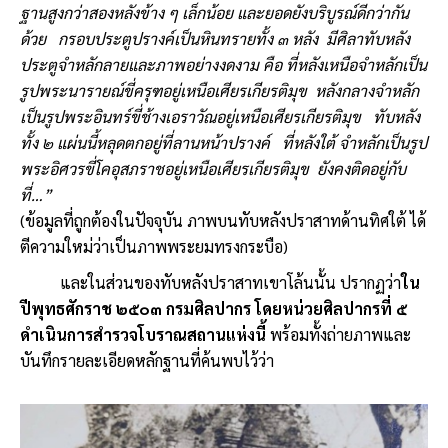
ฐานสูงกว่าสองหลังข้าง ๆ เล็กน้อย และยอดยังบริบูรณ์ดีกว่ากัน
ด้วย กรอบประตูปรางค์เป็นหินทรายทั้ง ๓ หลัง มีศิลาทับหลัง
ประตูจำหลักลายและภาพอย่างงดงาม คือ ที่หลังเหนือจำหลักเป็น
รูปพระนารายณ์ขี่ครุฑอยู่เหนือเศียรเกียรติมุข หลังกลางจำหลัก
เป็นรูปพระอินทร์ขี่ช้างเอราวัณอยู่เหนือเศียรเกียรติมุข ทับหลัง
ทั้ง ๒ แผ่นนี้หลุดตกอยู่ที่ลานหน้าปรางค์ ที่หลังใต้ จำหลักเป็นรูป
พระอิศวรขี่โคอุสภราชอยู่เหนือเศียรเกียรติมุข ยังคงติดอยู่กับ
ที่…”
(ข้อมูลที่ถูกต้องในปัจจุบัน ภาพบนทับหลังปราสาทด้านทิศใต้ ได้
ตีความใหม่ว่าเป็นภาพพระยมทรงกระบือ)
และในส่วนของทับหลังปราสาทเขาโล้นนั้น ปรากฏว่า
ใน
ปีพุทธศักราช ๒๕๐๓ กรมศิลปากร โดยหน่วยศิลปากรที่ ๕
ดำเนินการสำรวจโบราณสถานแห่งนี้
พร้อมทั้งถ่ายภาพและ
บันทึกรายละเอียดหลักฐานที่ค้นพบไว้ว่า