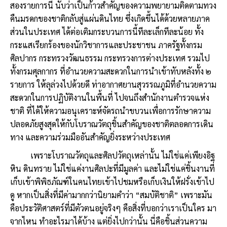
สองรายการนี้ นับว่าเป็นก้าวสำคัญของความพยายามติดตามทวง
คืนมรดกของชาติกลับสู่แผ่นดินไทย ซึ่งเกิดขึ้นได้ด้วยหลายภาค
ส่วนในประเทศ ได้ต่อเติมกระบวนการนี้ทีละเล็กทีละน้อย ทั้ง
กระแสเรียกร้องของนักวิชาการและประชาชน ภาครัฐทั้งกรม
ศิลปากร กระทรวงวัฒนธรรม กระทรวงการต่างประเทศ รวมไป
ทั้งกรมศุลกากร ที่อำนวยความสะดวกในการนำเข้าทับหลังทั้ง ๒
รายการ ให้ลุล่วงไปด้วยดี ท่าอากาศยานสุวรรณภูมิที่อำนวยความ
สะดวกในการปฏิบัติงานในพื้นที่ ไปจนถึงสำนักงานตำรวจแห่ง
ชาติ ที่ได้ให้ความอนุเคราะห์จัดรถนำขบวนเพื่อการรักษาความ
ปลอดภัยสูงสุดให้กับโบราณวัตถุชิ้นสำคัญของชาติตลอดการเดิน
ทาง และความร่วมมืออันสำคัญยิ่งระหว่างประเทศ
เพราะโบราณวัตถุและศิลปวัตถุเหล่านั้น ไม่ใช่แค่เพียงอิฐ
หิน ดินทราย ไม่ใช่แค่งานศิลปะที่มีมูลค่า และไม่ใช่แค่ชิ้นงานที่
เก็บเข้าพิพิธภัณฑ์ในคนไทยเข้าไปชมหรือเก็บเงินให้ฝรั่งเข้าไป
ดู หากเป็นสิ่งที่มีค่ามากกว่านิยามคำว่า “สมบัติชาติ” เพราะมัน
คือประวัติศาสตร์ที่มีตัวตนอยู่จริงๆ คือสิ่งที่บอกว่าเราเป็นใคร มา
จากไหน ทำอะไรมาได้บ้าง แต่ยิ่งไปกว่านั้น นี่คือชิ้นส่วนความ