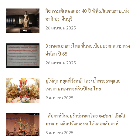
กิจกรรมพิเศษฉลอง 40 ปี พิพิธภัณฑสถานแห่ง
ชาติ ปราจีนบุรี
26 เมษายน 2025
3 มรดกเอกสารไทย ขึ้นทะเบียนมรดกความทรง
จำโลก ปี 68
26 เมษายน 2025
มูให้สุด หยุดที่วังหน้า! สรงน้ำพระธาตุและ
เทวดานพเคราะห์รับปีใหม่ไทย
9 เมษายน 2025
“สัปดาห์วันอนุรักษ์มรดกไทย ๒๕๖๘” สัมผัส
มรดกทางศิลปวัฒนธรรมได้ตลอดสัปดาห์
5 เมษายน 2025