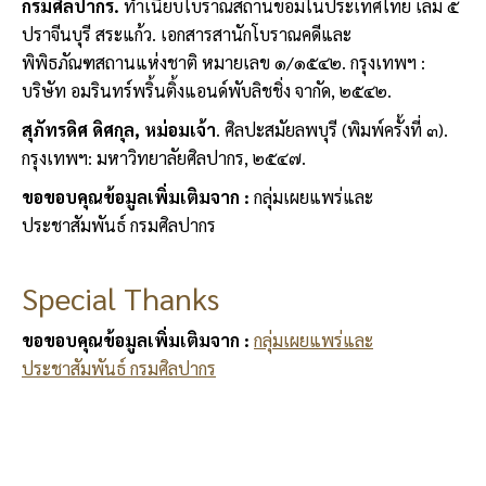
กรมศิลปากร.
ทำเนียบโบราณสถานขอมในประเทศไทย เล่ม ๕
ปราจีนบุรี สระแก้ว. เอกสารสานักโบราณคดีและ
พิพิธภัณฑสถานแห่งชาติ หมายเลข ๑/๑๕๔๒. กรุงเทพฯ :
บริษัท อมรินทร์พริ้นติ้งแอนด์พับลิชชิ่ง จากัด, ๒๕๔๒.
สุภัทรดิศ ดิศกุล
,
หม่อมเจ้า
. ศิลปะสมัยลพบุรี (พิมพ์ครั้งที่ ๓).
กรุงเทพฯ: มหาวิทยาลัยศิลปากร, ๒๕๔๗.
ขอขอบคุณข้อมูลเพิ่มเติมจาก
:
กลุ่มเผยแพร่และ
ประชาสัมพันธ์ กรมศิลปากร
Special Thanks
ขอขอบคุณข้อมูลเพิ่มเติมจาก
:
กลุ่มเผยแพร่และ
ประชาสัมพันธ์ กรมศิลปากร