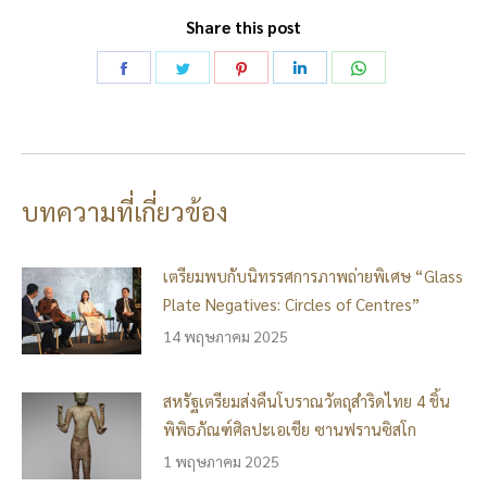
Share this post
Share
Share
Share
Share
Share
on
on
on
on
on
Facebook
Twitter
Pinterest
LinkedIn
WhatsApp
บทความที่เกี่ยวข้อง
เตรียมพบกับนิทรรศการภาพถ่ายพิเศษ “Glass
Plate Negatives: Circles of Centres”
14 พฤษภาคม 2025
สหรัฐเตรียมส่งคืนโบราณวัตถุสำริดไทย 4 ชิ้น
พิพิธภัณฑ์ศิลปะเอเชีย ซานฟรานซิสโก
1 พฤษภาคม 2025