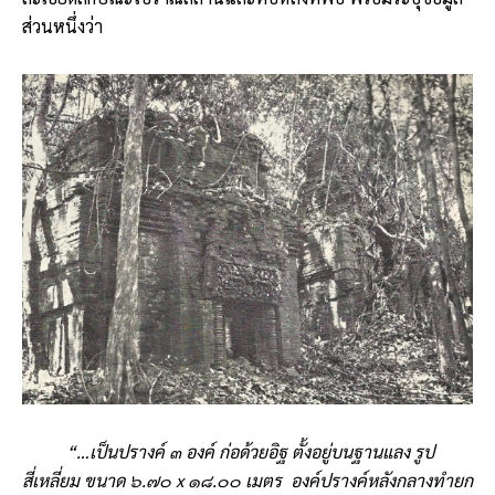
ส่วนหนึ่งว่า
“…เป็นปรางค์ ๓ องค์ ก่อด้วยอิฐ ตั้งอยู่บนฐานแลง รูป
สี่เหลี่ยม ขนาด ๖.๗๐
x
๑๘.๐๐ เมตร องค์ปรางค์หลังกลางทำยก