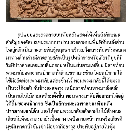
รูปแบบและลวดลายบนทับหลังแสดงให้เห็นถึงลักษณะ
สำคัญของศิลปะเขมรแบบบาปวน ลวดลายบนพื้นที่ทับหลังส่วน
ใหญ่สลักเป็นลวดลายพันธุ์พฤกษา บริเวณกึ่งกลางทับหลังค่อนลง
มาทางด้านล่างมีลวดลายสลักเป็นรูปหน้ากาลหรือเกียรติมุขที่มี
ริมฝีปากล่างและแลบลิ้นออกมาเป็นแผ่นสามเหลี่ยม มีลายท่อน
พวงมาลัยออกจากหน้ากาลทั้งด้านขวาและซ้าย โดยหน้ากาลได้
ใช้มือยึดท่อนพวงมาลัยแต่ละข้างไว้ ท่อนพวงมาลัยนี้ได้ขมวด
เป็นวงโค้งสลับกันข้างละสองวง เหนือลายท่อนพวงมาลัยสลัก
เป็นลายใบไม้สามเหลี่ยมตั้งขึ้น
ท่อนพวงมาลัยที่ออกมาได้อยู่
ใต้ลิ้นของหน้ากาล ซึ่งเป็นลักษณะเฉพาะของทับหลัง
ปราสาทเขาโล้น
และใต้ท่อนพวงมาลัยสลักลายใบไม้ลักษณะ
เดียวกันห้อยตกลงมายังเบื้องล่าง เหนือลายหน้ากาลหรือเกียรติ
มุขมีเทวดานั่งชันเข่า มือขวาถืออาวุธ ประทับอยู่ภายในซุ้ม