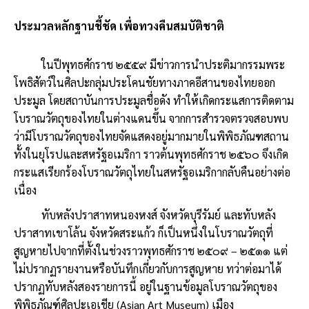
ประมวลหลักฐานชี้ชัด เพื่อทวงคืนสมบัติชาติ
ในปีพุทธศักราช ๒๕๕๙ มีข่าวการนำประติมากรรมพระ
โพธิสัตว์ในศิลปะกลุ่มประโคนชัยทางภาคอีสานของไทยออก
ประมูล โดยสถาบันการประมูลชื่อดัง ทำให้เกิดกระแสการติดตาม
โบราณวัตถุของไทยในต่างแดนขึ้น จากการสำรวจตรวจสอบพบ
ว่ามีโบราณวัตถุของไทยจัดแสดงอยู่มากมายในพิพิธภัณฑสถาน
ทั้งในยุโรปและสหรัฐอเมริกา ราวต้นพุทธศักราช ๒๕๖๐ จึงเกิด
กระแสเรียกร้องโบราณวัตถุไทยในสหรัฐอเมริกากลับคืนอย่างต่อ
เนื่อง
ทับหลังปราสาทหนองหงส์ จังหวัดบุรีรัมย์ และทับหลัง
ปราสาทเขาโล้น จังหวัดสระแก้ว ก็เป็นหนึ่งในโบราณวัตถุที่
สูญหายไปจากที่ตั้งในช่วงราวพุทธศักราช ๒๕๐๙ – ๒๕๑๑ แต่
ไม่ปรากฏรายงานหรือบันทึกเกี่ยวกับการสูญหาย ทว่าต่อมาได้
ปรากฏทับหลังสองรายการนี้ อยู่ในฐานข้อมูลโบราณวัตถุของ
พิพิธภัณฑ์ศิลปะเอเชีย (Asian Art Museum) เมือง