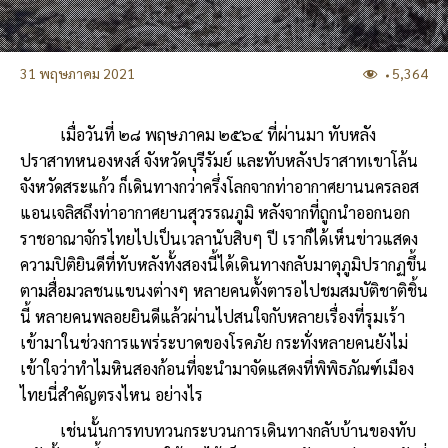
31 พฤษภาคม 2021
5,364
เมื่อวันที่ ๒๘ พฤษภาคม ๒๕๖๔ ที่ผ่านมา ทับหลัง
ปราสาทหนองหงส์ จังหวัดบุรีรัมย์ และทับหลังปราสาทเขาโล้น
จังหวัดสระแก้ว ก็เดินทางกว่าครึ่งโลกจากท่าอากาศยานนครลอส
แอนเจลิสถึงท่าอากาศยานสุวรรณภูมิ หลังจากที่ถูกนำออกนอก
ราชอาณาจักรไทยไปเป็นเวลานับสิบๆ ปี เราก็ได้เห็นข่าวแสดง
ความปิติยินดีที่ทับหลังทั้งสองนี้ได้เดินทางกลับมาตุภูมิปรากฏขึ้น
ตามสื่อมวลชนแขนงต่างๆ หลายคนตั้งตารอไปชมสมบัติชาติชิ้น
นี้ หลายคนพลอยยินดีแล้วผ่านไปสนใจกับหลายเรื่องที่รุมเร้า
เข้ามาในช่วงการแพร่ระบาดของโรคภัย กระทั่งหลายคนยังไม่
เข้าใจว่าทำไมหินสองก้อนที่จะนำมาจัดแสดงที่พิพิธภัณฑ์เมือง
ไทยนี่สำคัญตรงไหน อย่างไร
เช่นนั้นการทบทวนกระบวนการเดินทางกลับบ้านของทับ