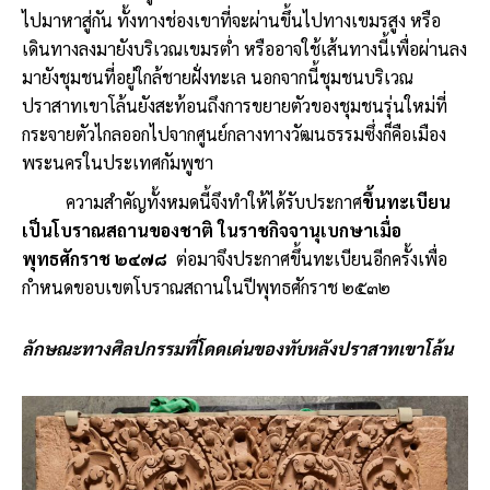
ไปมาหาสู่กัน ทั้งทางช่องเขาที่จะผ่านขึ้นไปทางเขมรสูง หรือ
เดินทางลงมายังบริเวณเขมรต่ำ หรืออาจใช้เส้นทางนี้เพื่อผ่านลง
มายังชุมชนที่อยู่ใกล้ชายฝั่งทะเล นอกจากนี้ชุมชนบริเวณ
ปราสาทเขาโล้นยังสะท้อนถึงการขยายตัวของชุมชนรุ่นใหม่ที่
กระจายตัวไกลออกไปจากศูนย์กลางทางวัฒนธรรมซึ่งก็คือเมือง
พระนครในประเทศกัมพูชา
ความสำคัญทั้งหมดนี้จึงทำให้ได้รับประกาศ
ขึ้นทะเบียน
เป็นโบราณสถานของชาติ ในราชกิจจานุเบกษาเมื่อ
พุทธศักราช ๒๔๗๘
ต่อมาจึงประกาศขึ้นทะเบียนอีกครั้งเพื่อ
กำหนดขอบเขตโบราณสถานในปีพุทธศักราช ๒๕๓๒
ลักษณะทางศิลปกรรมที่โดดเด่นของทับหลังปราสาทเขาโล้น