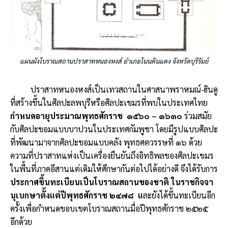
แผนผังโบราณสถานปราสาทหนองหงส์ อำเภอโนนดินแดง จังหวัดบุรีรัมย์
ปราสาทหนองหงส์เป็นเทวสถานในศาสนาพราหมณ์-ฮินดู
ที่สร้างขึ้นในศิลปะลพบุรีหรือศิลปะเขมรที่พบในประเทศไทย
กำหนดอายุประมาณพุทธศักราช ๑๕๖๐ – ๑๖๓๐
ร่วมสมัย
กับศิลปะขอมแบบบาปวนในประเทศกัมพูชา โดยมีรูปแบบศิลปะ
ที่พัฒนามาจากศิลปะขอมแบบคลัง พุทธศตวรรษที่ ๑๖ ด้วย
ความที่ปราสาทแห่งเป็นเครื่องยืนยันถึงอิทธิพลของศิลปะเขมร
ในพื้นที่ภาคอีสานแต่เดิมให้ศึกษากันต่อไปได้อย่างดี จึงได้รับการ
ประกาศขึ้นทะเบียนเป็นโบราณสถานของชาติ ในราชกิจจา
นุเบกษาตั้งแต่ปีพุทธศักราช ๒๔๗๘ แ
ละยังได้ขึ้นทะเบียนอีก
ครั้งเพื่อกำหนดขอบเขตโบราณสถานมื่อปีพุทธศักราช ๒๕๒๕
อีกด้วย