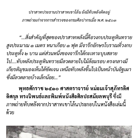
ปราสาทประธานปราสาทเขาโล้น ยังมีทับหลังติดอยู่
ภาพถ่ายเก่าจากการสำรวจของกรมศิลปากรเมื่อ พ.ศ. ๒๕๐๓
“…สิ่งสำคัญที่สุดของปราสาทหลังนี้คือวงกบประตูหินทราย
สูงประมาณ ๑ เมตร หนาเกือบ ๑ ฟุต มีจารึกอักษรโบราณที่วงกบ
ประตูทั้ง ๒ บาน แต่ส่วนหนึ่งของจารึกได้กะเทาะบุบสลาย
ไป….ทับหลังประตูหินทรายมีลวดลายใบไม้ล้อมรอบ ตรงกลางมี
เกียรติมุขมองเห็นได้ชัดเจน เหนือทับหลังขึ้นไปเป็นหน้าบันอิฐเผา
ซึ่งมีลวดลายบ้างเล็กน้อย…”
พุทธศักราช ๒๕๑๐ ศาสตราจารย์ หม่อมเจ้าสุภัทรดิศ
ดิศกุล ทรงนิพนธ์และพิมพ์หนังสือศิลปะสมัยลพบุรี
ซึ่งมี
ภาพถ่ายทับหลังจากปราสาทเขาโล้นประกอบในหนังสือเล่มนี้
ด้วย