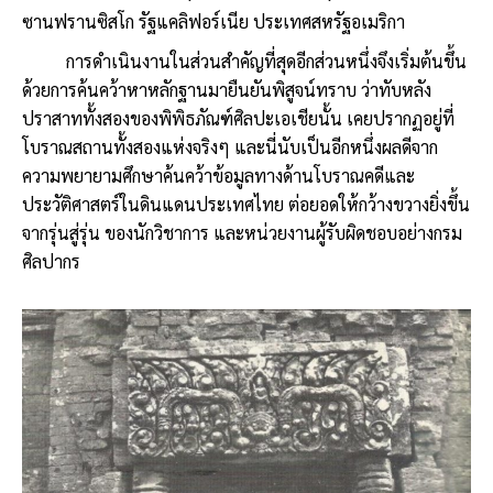
ซานฟรานซิสโก รัฐแคลิฟอร์เนีย ประเทศสหรัฐอเมริกา
การดำเนินงานในส่วนสำคัญที่สุดอีกส่วนหนึ่งจึงเริ่มต้นขึ้น
ด้วยการค้นคว้าหาหลักฐานมายืนยันพิสูจน์ทราบ ว่าทับหลัง
ปราสาททั้งสองของพิพิธภัณฑ์ศิลปะเอเชียนั้น เคยปรากฏอยู่ที่
โบราณสถานทั้งสองแห่งจริงๆ และนี่นับเป็นอีกหนึ่งผลดีจาก
ความพยายามศึกษาค้นคว้าข้อมูลทางด้านโบราณคดีและ
ประวัติศาสตร์ในดินแดนประเทศไทย ต่อยอดให้กว้างขวางยิ่งขึ้น
จากรุ่นสู่รุ่น ของนักวิชาการ และหน่วยงานผู้รับผิดชอบอย่างกรม
ศิลปากร