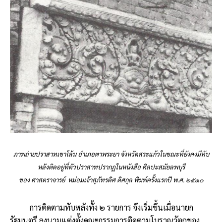
ภาพถ่ายปราสาทเขาโล้น อำเภอตาพระยา จังหวัดสระแก้วในขณะที่ยังคงมีทับ
หลังติดอยู่ที่ตัวปราสาท
ปรากฏในหนังสือ ศิลปะสมัยลพบุรี
ของ ศาสตราจารย์ หม่อมเจ้าสุภัทรดิศ ดิศกุล พิมพ์ครั้งแรกปี พ.ศ. ๒๕๑๐
การติดตามทับหลังทั้ง ๒ รายการ จึงเริ่มขึ้นเมื่อนายก
รัฐมนตรี ลงนามแต่งตั้งคณะกรรมการติดตามโบราณวัตถุของ