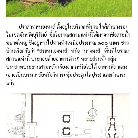
ปราสาทหนองหงส์ ตั้งอยู่ในบริเวณที่ราบ ใกล้ลำนางรอง
ในเขตจังหวัดบุรีรัมย์ ชื่อโบราณสถานแห่งนี้ได้มาจากชื่อสระน้ำ
ขนาดใหญ่ ซึ่งอยู่ห่างไปทางทิศเหนือประมาณ ๑๐๐ เมตร ชาว
บ้านเรียกกันว่า “สระหนองหงส์” หรือ “นางหงส์” พื้นที่โบราณ
สถานแห่งนี้ ประกอบด้วยอาคารต่างๆ หลายส่วนทั้ง กลุ่ม
ปราสาทประธานสามหลัง เรียงจากเหนือไปใต้ อาคารศิลาแลง
(อาจเป็นบรรณาลัยหรือวิหาร) ซุ้มประตู (โคปุระ) และกำแพง
แก้ว