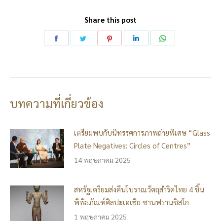
Share this post
Share
Share
Share
Share
Share
on
on
on
on
on
Facebook
Twitter
Pinterest
LinkedIn
WhatsApp
บทความที่เกี่ยวข้อง
เตรียมพบกับนิทรรศการภาพถ่ายพิเศษ “Glass
Plate Negatives: Circles of Centres”
14 พฤษภาคม 2025
สหรัฐเตรียมส่งคืนโบราณวัตถุสำริดไทย 4 ชิ้น
พิพิธภัณฑ์ศิลปะเอเชีย ซานฟรานซิสโก
1 พฤษภาคม 2025