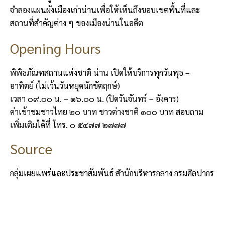
จำลองแผนผังเมืองเก่าน่านเพื่อให้เห็นถึงขอบเขตพื้นที่และ
สถานที่สำคัญต่าง ๆ ของเมืองน่านในอดีต
Opening Hours
พิพิธภัณฑสถานแห่งชาติ น่าน เปิดให้บริการทุกวันพุธ –
อาทิตย์ (ไม่เว้นวันหยุดนักขัตฤกษ์)
เวลา ๐๙.๐๐ น. – ๑๖.๐๐ น. (ปิดวันจันทร์ – อังคาร)
ค่าเข้าชมชาวไทย ๒๐ บาท ชาวต่างชาติ ๑๐๐ บาท สอบถาม
เพิ่มเติมได้ที่ โทร. ๐ ๕๔๗๗ ๒๗๗๗
Source
กลุ่มเผยแพร่และประชาสัมพันธ์ สำนักบริหารกลาง กรมศิลปากร