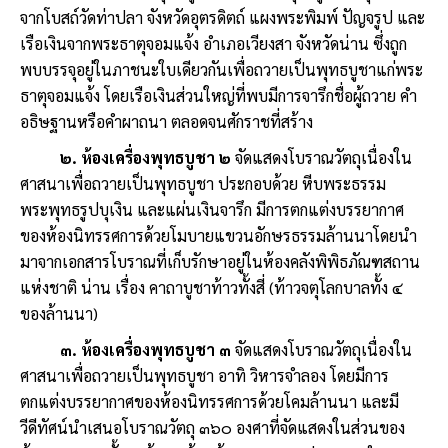
จากโบสถ์วัดท่าปลา จังหวัดอุตรดิตถ์ แผงพระพิมพ์ ปัญจรูป และ
เรือเงินจากพระธาตุจอมแจ้ง อำเภอเวียงสา จังหวัดน่าน ซึ่งถูก
พบบรรจุอยู่ในภาชนะใบเดียวกันเพื่อถวายเป็นพุทธบูชาแก่พระ
ธาตุจอมแจ้ง โดยเรือเงินส่วนใหญ่ที่พบมีการจารึกชื่อผู้ถวาย คำ
อธิษฐานหรือคำผาถนา ตลอดจนศักราชที่สร้าง
๒. ห้องเครื่องพุทธบูชา ๒
จัดแสดงโบราณวัตถุเนื่องใน
ศาสนาเพื่อถวายเป็นพุทธบูชา ประกอบด้วย หีบพระธรรม
พระพุทธรูปบุเงิน และแผ่นเงินจารึก มีการตกแต่งบรรยากาศ
ของห้องนิทรรศการด้วยโมบายแขวนอักษรธรรมล้านนาโดยนำ
มาจากเอกสารโบราณที่เก็บรักษาอยู่ในห้องคลังพิพิธภัณฑสถาน
แห่งชาติ น่าน เรื่อง คาถาบูชาท้าวทั้งสี่ (ท้าวจตุโลกบาลทั้ง ๔
ของล้านนา)
๓. ห้องเครื่องพุทธบูชา ๓
จัดแสดงโบราณวัตถุเนื่องใน
ศาสนาเพื่อถวายเป็นพุทธบูชา อาทิ วิหารจำลอง โดยมีการ
ตกแต่งบรรยากาศของห้องนิทรรศการด้วยโคมล้านนา และมี
วีดีทัศน์นำเสนอโบราณวัตถุ ๓๖๐ องศาที่จัดแสดงในส่วนของ