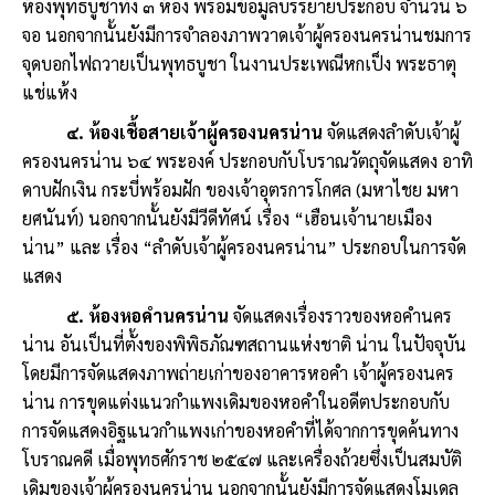
ห้องพุทธบูชาทั้ง ๓ ห้อง พร้อมข้อมูลบรรยายประกอบ จำนวน ๖
จอ นอกจากนั้นยังมีการจำลองภาพวาดเจ้าผู้ครองนครน่านชมการ
จุดบอกไฟถวายเป็นพุทธบูชา ในงานประเพณีหกเป็ง พระธาตุ
แช่แห้ง
๔. ห้องเชื้อสายเจ้าผู้ครองนครน่าน
จัดแสดงลำดับเจ้าผู้
ครองนครน่าน ๖๔ พระองค์ ประกอบกับโบราณวัตถุจัดแสดง อาทิ
ดาบฝักเงิน กระบี่พร้อมฝัก ของเจ้าอุตรการโกศล (มหาไชย มหา
ยศนันท์) นอกจากนั้นยังมีวีดีทัศน์ เรื่อง “เฮือนเจ้านายเมือง
น่าน” และ เรื่อง “ลำดับเจ้าผู้ครองนครน่าน” ประกอบในการจัด
แสดง
๕. ห้องหอคำนครน่าน
จัดแสดงเรื่องราวของหอคำนคร
น่าน อันเป็นที่ตั้งของพิพิธภัณฑสถานแห่งชาติ น่าน ในปัจจุบัน
โดยมีการจัดแสดงภาพถ่ายเก่าของอาคารหอคำ เจ้าผู้ครองนคร
น่าน การขุดแต่งแนวกำแพงเดิมของหอคำในอดีตประกอบกับ
การจัดแสดงอิฐแนวกำแพงเก่าของหอคำที่ได้จากการขุดค้นทาง
โบราณคดี เมื่อพุทธศักราช ๒๕๔๗ และเครื่องถ้วยซึ่งเป็นสมบัติ
เดิมของเจ้าผู้ครองนครน่าน นอกจากนั้นยังมีการจัดแสดงโมเดล