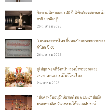
กิจกรรมพิเศษฉลอง 40 ปี พิพิธภัณฑสถานแห่ง
ชาติ ปราจีนบุรี
26 เมษายน 2025
3 มรดกเอกสารไทย ขึ้นทะเบียนมรดกความทรง
จำโลก ปี 68
26 เมษายน 2025
มูให้สุด หยุดที่วังหน้า! สรงน้ำพระธาตุและ
เทวดานพเคราะห์รับปีใหม่ไทย
9 เมษายน 2025
“สัปดาห์วันอนุรักษ์มรดกไทย ๒๕๖๘” สัมผัส
มรดกทางศิลปวัฒนธรรมได้ตลอดสัปดาห์