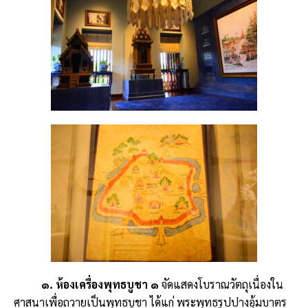
๑. ห้องเครื่องพุทธบูชา ๑
จัดแสดงโบราณวัตถุเนื่องใน
ศาสนาเพื่อถวายเป็นพุทธบูชา ได้แก่ พระพุทธรูปปางอุ้มบาตร