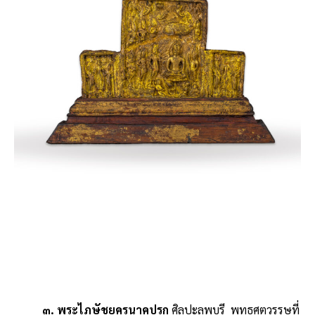
๓. พระไภษัชยคุรุนาคปรก
ศิลปะลพบุรี พุทธศตวรรษที่