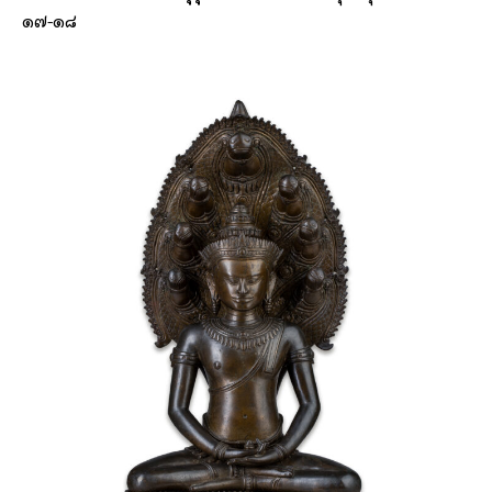
๑๗-๑๘