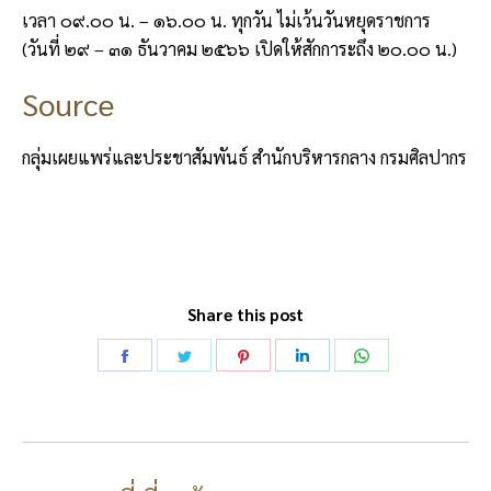
เวลา ๐๙.๐๐ น. – ๑๖.๐๐ น. ทุกวัน ไม่เว้นวันหยุดราชการ
(วันที่ ๒๙ – ๓๑ ธันวาคม ๒๕๖๖ เปิดให้สักการะถึง ๒๐.๐๐ น.)
Source
กลุ่มเผยแพร่และประชาสัมพันธ์ สำนักบริหารกลาง กรมศิลปากร
Share this post
Share
Share
Share
Share
Share
on
on
on
on
on
Facebook
Twitter
Pinterest
LinkedIn
WhatsApp