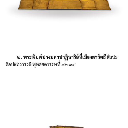
๒. พระพิมพ์ปางมหาปาฏิหาริย์ที่เมืองสาวัตถี
ศิลปะ
ศิลปะทวารวดี พุทธศตวรรษที่ ๑๒-๑๔