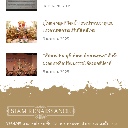
26 เมษายน 2025
มูให้สุด หยุดที่วังหน้า! สรงน้ำพระธาตุและ
เทวดานพเคราะห์รับปีใหม่ไทย
9 เมษายน 2025
“สัปดาห์วันอนุรักษ์มรดกไทย ๒๕๖๘” สัมผัส
มรดกทางศิลปวัฒนธรรมได้ตลอดสัปดาห์
5 เมษายน 2025
3354/45 อาคารมโนรม ชั้น 14 ถนนพระราม 4 แขวงคลองตัน เขต