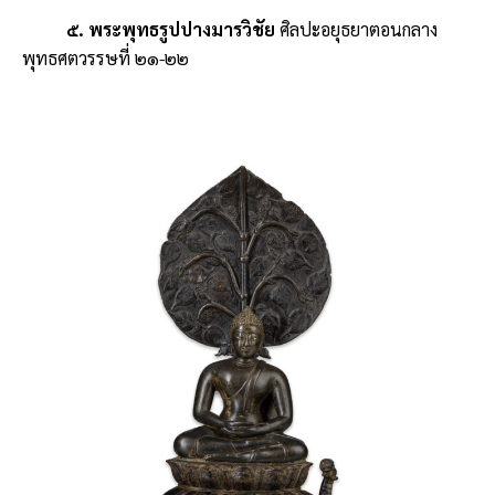
๕. พระพุทธรูปปางมารวิชัย
ศิลปะอยุธยาตอนกลาง
พุทธศตวรรษที่ ๒๑-๒๒