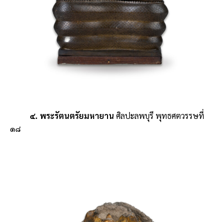
๔. พระรัตนตรัยมหายาน
ศิลปะลพบุรี พุทธศตวรรษที่
๑๘