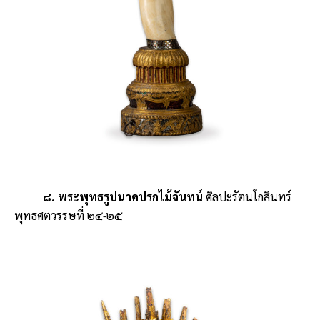
๘. พระพุทธรูปนาคปรกไม้จันทน์
ศิลปะรัตนโกสินทร์
พุทธศตวรรษที่ ๒๔-๒๕