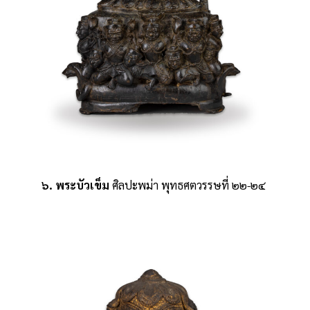
๖. พระบัวเข็ม
ศิลปะพม่า พุทธศตวรรษที่ ๒๒-๒๔