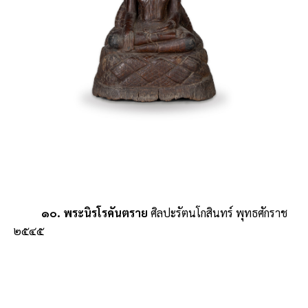
๑๐. พระนิรโรคันตราย
ศิลปะรัตนโกสินทร์ พุทธศักราช
๒๕๔๕