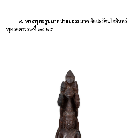
๙. พระพุทธรูปนาคปรกนอระมาด
ศิลปะรัตนโกสินทร์
พุทธศตวรรษที่ ๒๔-๒๕