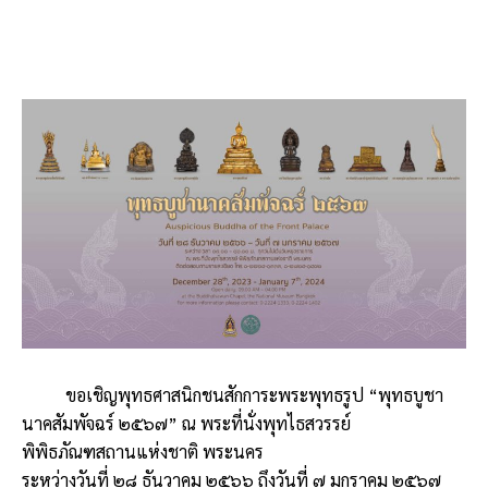
ขอเชิญพุทธศาสนิกชนสักการะพระพุทธรูป “พุทธบูชา
นาคสัมพัจฉร์ ๒๕๖๗” ณ พระที่นั่งพุทไธสวรรย์
พิพิธภัณฑสถานแห่งชาติ พระนคร
ระหว่างวันที่ ๒๘ ธันวาคม ๒๕๖๖ ถึงวันที่ ๗ มกราคม ๒๕๖๗