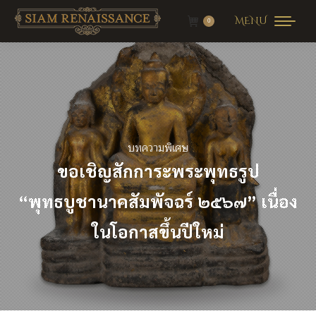
MENU
0
บทความพิเศษ
ขอเชิญสักการะพระพุทธรูป
“พุทธบูชานาคสัมพัจฉร์ ๒๕๖๗
”
เนื่อง
ในโอกาสขึ้นปีใหม่