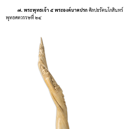
๗. พระพุทธเจ้า ๕ พระองค์นาคปรก
ศิลปะรัตนโกสินทร์
พุทธศตวรรษที่ ๒๔