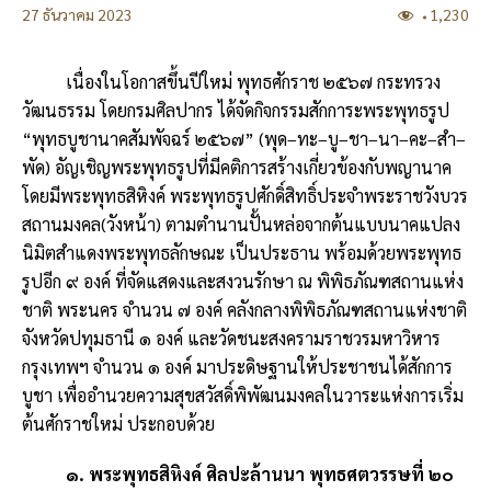
27 ธันวาคม 2023
1,230
เนื่องในโอกาสขึ้นปีใหม่ พุทธศักราช ๒๕๖๗ กระทรวง
วัฒนธรรม โดยกรมศิลปากร ได้จัดกิจกรรมสักการะพระพุทธรูป
“พุทธบูชานาคสัมพัจฉร์ ๒๕๖๗” (พุด–ทะ–บู–ชา–นา–คะ–สำ–
พัด) อัญเชิญพระพุทธรูปที่มีคติการสร้างเกี่ยวข้องกับพญานาค
โดยมีพระพุทธสิหิงค์ พระพุทธรูปศักดิ์สิทธิ์ประจำพระราชวังบวร
สถานมงคล(วังหน้า) ตามตำนานปั้นหล่อจากต้นแบบนาคแปลง
นิมิตสำแดงพระพุทธลักษณะ เป็นประธาน พร้อมด้วยพระพุทธ
รูปอีก ๙ องค์ ที่จัดแสดงและสงวนรักษา ณ พิพิธภัณฑสถานแห่ง
ชาติ พระนคร จำนวน ๗ องค์ คลังกลางพิพิธภัณฑสถานแห่งชาติ
จังหวัดปทุมธานี ๑ องค์ และวัดชนะสงครามราชวรมหาวิหาร
กรุงเทพฯ จำนวน ๑ องค์ มาประดิษฐานให้ประชาชนได้สักการ
บูชา เพื่ออำนวยความสุขสวัสดิ์พิพัฒนมงคลในวาระแห่งการเริ่ม
ต้นศักราชใหม่ ประกอบด้วย
๑. พระพุทธสิหิงค์ ศิลปะล้านนา พุทธศตวรรษที่ ๒๐