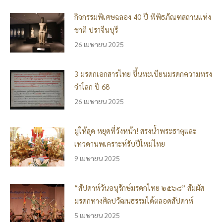
กิจกรรมพิเศษฉลอง 40 ปี พิพิธภัณฑสถานแห่ง
ชาติ ปราจีนบุรี
26 เมษายน 2025
3 มรดกเอกสารไทย ขึ้นทะเบียนมรดกความทรง
จำโลก ปี 68
26 เมษายน 2025
มูให้สุด หยุดที่วังหน้า! สรงน้ำพระธาตุและ
เทวดานพเคราะห์รับปีใหม่ไทย
9 เมษายน 2025
“สัปดาห์วันอนุรักษ์มรดกไทย ๒๕๖๘” สัมผัส
มรดกทางศิลปวัฒนธรรมได้ตลอดสัปดาห์
5 เมษายน 2025