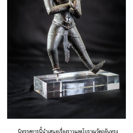
นิทรรศการนี้นำเสนอเรื่องราวและโบราณวัตถุอันทรง