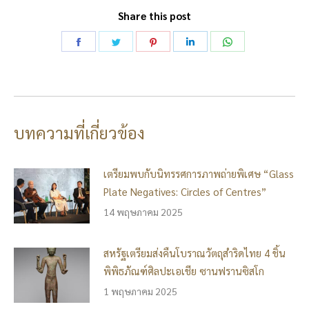
Share this post
Share
Share
Share
Share
Share
on
on
on
on
on
Facebook
Twitter
Pinterest
LinkedIn
WhatsApp
บทความที่เกี่ยวข้อง
เตรียมพบกับนิทรรศการภาพถ่ายพิเศษ “Glass
Plate Negatives: Circles of Centres”
14 พฤษภาคม 2025
สหรัฐเตรียมส่งคืนโบราณวัตถุสำริดไทย 4 ชิ้น
พิพิธภัณฑ์ศิลปะเอเชีย ซานฟรานซิสโก
1 พฤษภาคม 2025