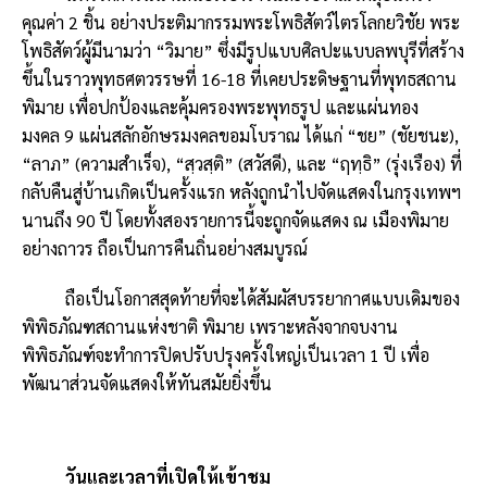
คุณค่า
2
ชิ้น อย่างประติมากรรมพระโพธิสัตว์ไตรโลกยวิชัย พระ
โพธิสัตว์ผู้มีนามว่า
“
วิมาย
”
ซึ่งมีรูปแบบศิลปะแบบลพบุรีที่สร้าง
ขึ้นในราวพุทธศตวรรษที่
16-18
ที่เคยประดิษฐานที่พุทธสถาน
พิมาย เพื่อปกป้องและคุ้มครองพระพุทธรูป และแผ่นทอง
มงคล
9
แผ่นสลักอักษรมงคลขอมโบราณ ได้แก่
“
ชย
” (
ชัยชนะ)
,
“
ลาภ
” (
ความสำเร็จ)
, “
สฺวสฺติ
” (
สวัสดี)
,
และ
“
ฤทฺธิ
” (
รุ่งเรือง) ที่
กลับคืนสู่บ้านเกิดเป็นครั้งแรก หลังถูกนำไปจัดแสดงในกรุงเทพฯ
นานถึง
90
ปี โดยทั้งสองรายการนี้จะถูกจัดแสดง ณ เมืองพิมาย
อย่างถาวร ถือเป็นการคืนถิ่นอย่างสมบูรณ์
ถือเป็นโอกาสสุดท้ายที่จะได้สัมผัสบรรยากาศแบบเดิมของ
พิพิธภัณฑสถานแห่งชาติ พิมาย เพราะหลังจากจบงาน
พิพิธภัณฑ์จะทำการปิดปรับปรุงครั้งใหญ่เป็นเวลา
1
ปี เพื่อ
พัฒนาส่วนจัดแสดงให้ทันสมัยยิ่งขึ้น
วันและเวลาที่เปิดให้เข้าชม