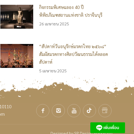
กิจกรรมพิเศษฉลอง 40 ปี
พิพิธภัณฑสถานแห่งชาติ ปราจีนบุรี
26 เมษายน 2025
“สัปดาห์วันอนุรักษ์มรดกไทย ๒๕๖๘”
สัมผัสมรดกทางศิลปวัฒนธรรมได้ตลอด
สัปดาห์
5 เมษายน 2025
 10110
com
Designed by
SP Design Marketing