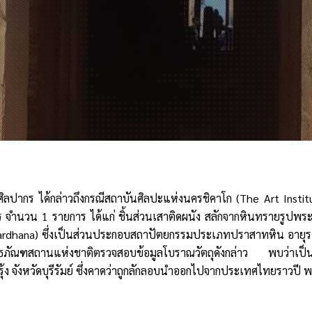
ิลปากร ได้กล่าวถึงกรณีสถาบันศิลปะแห่งนครชิคาโก (The Art Insti
ากร จำนวน 1 รายการ ได้แก่ ชิ้นส่วนเสาติดผนัง สลักจากหินทรายรู
Govardhana) ซึ่งเป็นส่วนประกอบสถาปัตยกรรมประเภทปราสาทหิน อายุ
พิธภัณฑสถานแห่งชาติตรวจสอบข้อมูลโบราณวัตถุดังกล่าว พบว่าเป็น
ังหวัดบุรีรัมย์ ซึ่งคาดว่าถูกลักลอบนำออกไปจากประเทศไทยราวปี พ.ศ