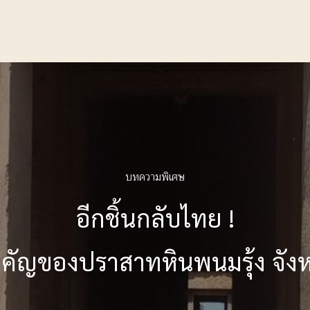
บทความพิเศษ
อีกชิ้นกลับไทย !
ำคัญของปราสาทหินพนมรุ้ง จังหวั