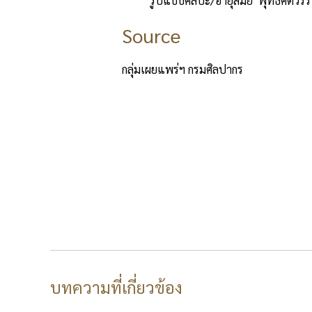
รูปแบบศิลปะ/อายุสมัย พุทธศตวรรษ
Source
กลุ่มเผยแพร่ฯ กรมศิลปากร
บทความที่เกี่ยวข้อง