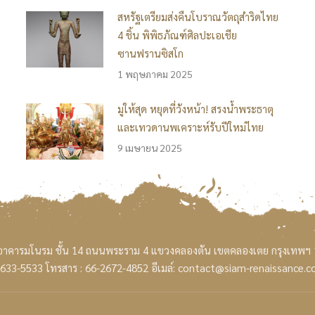
สหรัฐเตรียมส่งคืนโบราณวัตถุสำริดไทย
4 ชิ้น พิพิธภัณฑ์ศิลปะเอเชีย
ซานฟรานซิสโก
1 พฤษภาคม 2025
มูให้สุด หยุดที่วังหน้า! สรงน้ำพระธาตุ
และเทวดานพเคราะห์รับปีใหม่ไทย
9 เมษายน 2025
อาคารมโนรม ชั้น 14 ถนนพระราม 4 แขวงคลองตัน เขตคลองเตย กรุงเทพฯ
2633-5533
โทรสาร : 66-2672-4852
อีเมล์:
contact@siam-renaissance.