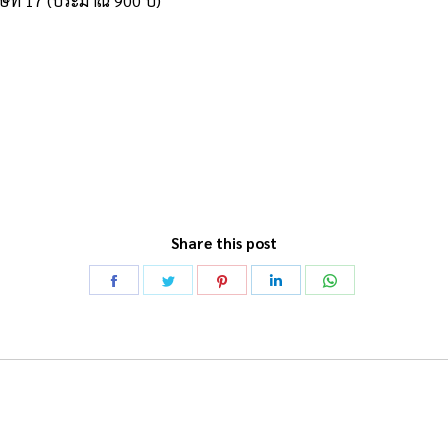
ที่ 17 (ประมาณ 900 ปี)
Share this post
Share
Share
Share
Share
Share
on
on
on
on
on
Facebook
Twitter
Pinterest
LinkedIn
WhatsApp