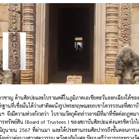
้เชี่ยวชาญ ด้านศิลปะและโบราณคดีในภูมิภาคเอเชียตะวันออกเฉียงใต้ข
ฐานที่เชื่อมั่นได้ว่าเสาติดผนังรูปพระกฤษณะยกเขาโควรรธนะที่สถาบั
นฯ จึงมีความห่วงกังวลว่า โบราณวัตถุดังกล่าวอาจมีที่มาที่ขัดต่อกฎหม
ทรัพย์สิน (Board of Trustees ) ของสถาบันศิลปะแห่งนครชิคาโกได้
1 มิถุนายน 2567 ที่ผ่านมา และได้ประสานกรมศิลปากรถึงขั้นตอนกา
องดังกล่าวต่อนางสาวสุดาวรรณ หวังศุภกิจโกศล รัฐมนตรีว่าการกระทรวงว