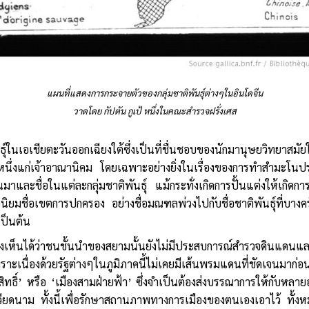
แผนที่แสดงการกระจายตัวของกลุ่มชาติพันธุ์ต่างๆในอินโดจีน
วาดโดย กัปตัน กูเป้ หนึ่งในคณะสำรวจฝรั่งเศส
ในเอเชียตะวันออกเฉียงใต้ซึ่งเป็นที่ชื่นชอบของนักมานุษยวิทยาสมัยใหม
งหนึ่งแก่เจ้าอาณานิคม โดยเฉพาะอย่างยิ่งในเรื่องของการทำสำมะโนป
็นมาและชื่อในแต่ละกลุ่มชาติพันธุ์ แม้กระทั่งเกิดการปั้นแต่งให้เกิด
ชื่อเขตการปกครอง อย่างชื่อมณฑลพ่วงไปกับชื่อชาติพันธุ์ที่บางครั้ง
เป็นต้น
ห็นได้ว่าชนชั้นนำของสยามนั้นยังไม่มีประสบการณ์สำรวจดินแดนและผ
ะเนื่องด้วยรัฐต่างๆในภูมิภาคนี้ไม่เคยมีเส้นพรมแดนที่ชัดเจนมา
ธิ์’ หรือ ‘เมืองสามฝ่ายฟ้า’ ซึ่งจำเป็นต้องส่งบรรณาการให้กับหลายอ
ยดนาม ทั้งนี้เพื่อรักษาสถานภาพทางการเมืองของตนเองเอาไว้ ทั้งหม