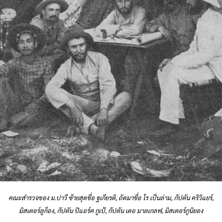
คณะสำรวจของ ม.ปาวี ซ้ายสุดชื่อ ฐเกียรติ, ถัดมาชื่อ โร เป็นล่าม, กัปตัน คริวิแยร์,
มิสเตอร์ลูก็อง, กัปตัน ปิแอร์ค กูเป้, กัปตัน เดอ มาลเกลฟ, มิสเตอร์กูนิยอง