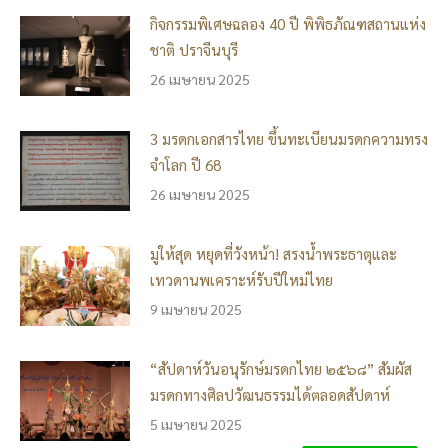
กิจกรรมพิเศษฉลอง 40 ปี พิพิธภัณฑสถานแห่ง
ชาติ ปราจีนบุรี
26 เมษายน 2025
3 มรดกเอกสารไทย ขึ้นทะเบียนมรดกความทรง
จำโลก ปี 68
26 เมษายน 2025
มูให้สุด หยุดที่วังหน้า! สรงน้ำพระธาตุและ
เทวดานพเคราะห์รับปีใหม่ไทย
9 เมษายน 2025
“สัปดาห์วันอนุรักษ์มรดกไทย ๒๕๖๘” สัมผัส
มรดกทางศิลปวัฒนธรรมได้ตลอดสัปดาห์
5 เมษายน 2025