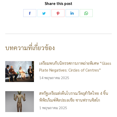
Share this post
Share
Share
Share
Share
Share
on
on
on
on
on
Facebook
Twitter
Pinterest
LinkedIn
WhatsApp
บทความที่เกี่ยวข้อง
เตรียมพบกับนิทรรศการภาพถ่ายพิเศษ “Glass
Plate Negatives: Circles of Centres”
14 พฤษภาคม 2025
สหรัฐเตรียมส่งคืนโบราณวัตถุสำริดไทย 4 ชิ้น
พิพิธภัณฑ์ศิลปะเอเชีย ซานฟรานซิสโก
1 พฤษภาคม 2025