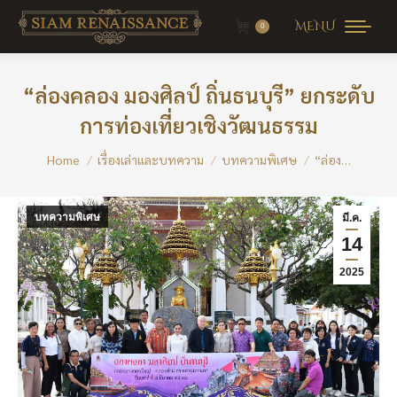
MENU
0
“ล่องคลอง มองศิลป์ ถิ่นธนบุรี” ยกระดับ
การท่องเที่ยวเชิงวัฒนธรรม
You are here:
Home
เรื่องเล่าและบทความ
บทความพิเศษ
“ล่อง…
บทความพิเศษ
มี.ค.
14
2025