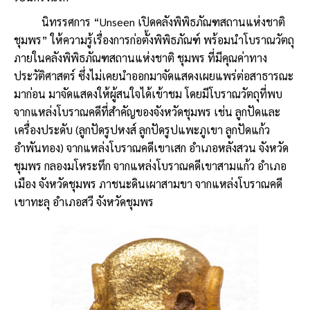
นิทรรศการ “Unseen เปิดคลังพิพิธภัณฑสถานแห่งชาติ
ชุมพร” ให้ความรู้เรื่องการก่อตั้งพิพิธภัณฑ์ พร้อมนำโบราณวัตถุ
ภายในคลังพิพิธภัณฑสถานแห่งชาติ ชุมพร ที่มีคุณค่าทาง
ประวัติศาสตร์ ซึ่งไม่เคยนำออกมาจัดแสดงเผยแพร่ต่อสาธารณะ
มาก่อน มาจัดแสดงให้ผู้สนใจได้เข้าชม โดยมีโบราณวัตถุที่พบ
จากแหล่งโบราณคดีที่สำคัญของจังหวัดชุมพร เช่น ลูกปัดและ
เครื่องประดับ (ลูกปัดรูปหงส์ ลูกปัดรูปแพะภูเขา ลูกปัดแก้ว
อำพันทอง) จากแหล่งโบราณคดีเขาเสก อำเภอหลังสวน จังหวัด
ชุมพร กลองมโหระทึก จากแหล่งโบราณคดีเขาสามแก้ว อำเภอ
เมือง จังหวัดชุมพร ภาชนะดินเผาสามขา จากแหล่งโบราณคดี
เขาทะลุ อำเภอสวี จังหวัดชุมพร