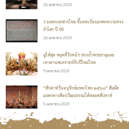
26 เมษายน 2025
3 มรดกเอกสารไทย ขึ้นทะเบียนมรดกความทรง
จำโลก ปี 68
26 เมษายน 2025
มูให้สุด หยุดที่วังหน้า! สรงน้ำพระธาตุและ
เทวดานพเคราะห์รับปีใหม่ไทย
9 เมษายน 2025
“สัปดาห์วันอนุรักษ์มรดกไทย ๒๕๖๘” สัมผัส
มรดกทางศิลปวัฒนธรรมได้ตลอดสัปดาห์
5 เมษายน 2025