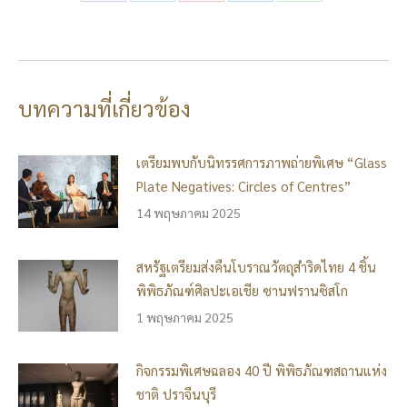
on
on
on
on
on
Facebook
Twitter
Pinterest
LinkedIn
WhatsApp
บทความที่เกี่ยวข้อง
เตรียมพบกับนิทรรศการภาพถ่ายพิเศษ “Glass
Plate Negatives: Circles of Centres”
14 พฤษภาคม 2025
สหรัฐเตรียมส่งคืนโบราณวัตถุสำริดไทย 4 ชิ้น
พิพิธภัณฑ์ศิลปะเอเชีย ซานฟรานซิสโก
1 พฤษภาคม 2025
กิจกรรมพิเศษฉลอง 40 ปี พิพิธภัณฑสถานแห่ง
ชาติ ปราจีนบุรี