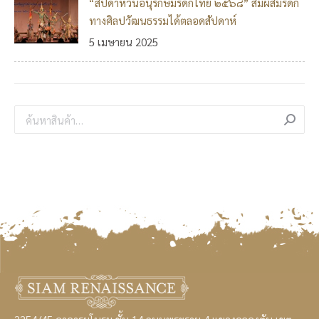
“สัปดาห์วันอนุรักษ์มรดกไทย ๒๕๖๘” สัมผัสมรดก
ทางศิลปวัฒนธรรมได้ตลอดสัปดาห์
5 เมษายน 2025