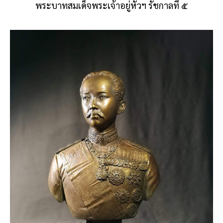
พระบาทสมเด็จพระเจ้าอยู่หัวฯ รัชกาลที่ ๕