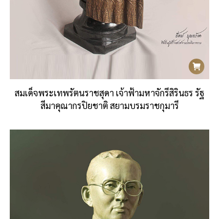
สมเด็จพระเทพรัตนราชสุดา เจ้าฟ้ามหาจักรีสิรินธร รัฐ
สีมาคุณากรปิยชาติ สยามบรมราชกุมารี