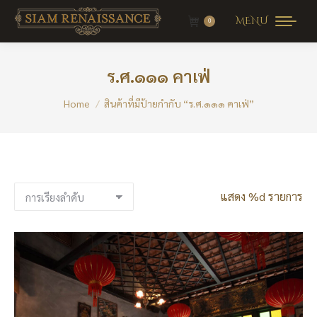
MENU
0
ร.ศ.๑๑๑ คาเฟ่
You are here:
Home
สินค้าที่มีป้ายกำกับ “ร.ศ.๑๑๑ คาเฟ่”
แสดง %d รายการ